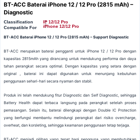
BT-ACC Baterai iPhone 12 / 12 Pro (2815 mAh) –
Diagnostic
Classification
IP 12/12 Pro
:
:
iPhone 12/12 Pro
Compatible For
BT-ACC Baterai iPhone 12 / 12 Pro (2815 mAh) – Support Diagnostic
BT-ACC merupakan baterai pengganti untuk iPhone 12 / 12 Pro dengan
kapasitas 2815mAh yang dirancang untuk mendukung performa dan daya
tahan perangkat secara optimal. Dengan kapasitas yang setara dengan
original , baterai ini dapat digunakan untuk menunjang kebutuhan
penggunaan sehari-hari secara nyaman dan stabil.
Produk ini telah mendukung fitur Diagnostic dan Self Diagnostic, sehingga
Battery Health dapat terbaca langsung pada perangkat setelah proses
pemasangan. Selain itu, baterai dilengkapi dengan Double IC Protection
yang berfungsi membantu melindungi perangkat dari risiko overcharge,
overheat, dan korsleting, sehingga keamanan penggunaan tetap terjaga.
BT-ACC menjadi pilihan yang tepat bagi pengguna yang membutuhkan