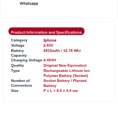
Whatsapp
Product Information and Specifications
:
Iphone
Category
:
Voltage
3.83V
:
Battery
2815mAh / 10.78 Whr
Capacity
:
Charging Voltage
4.45VH
:
Quality
Original New Equivalent
:
Type
Rechargeable Lithium Ion
Polymer Battery (Socket)
:
Number of
Socket Battery / Planted
Connectors
Battery
:
Size
P x L = 8.5 x 4.4 cm