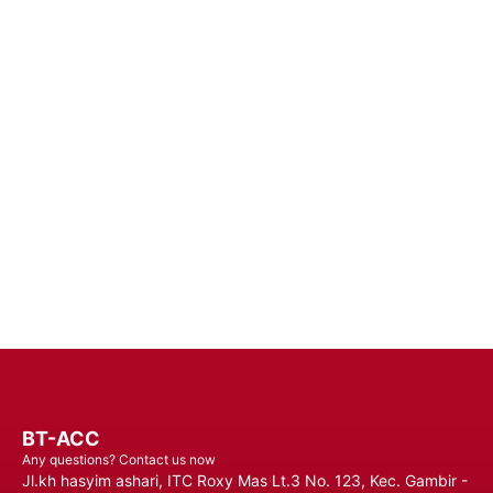
Improve the Efficiency of Your Mobile
Device
Enhance Your Connectivity Experience with Premium Mobile
Batteries - Trust in Reliable Power Solutions for Long-Lasting
Performance and Uninterrupted Use, Ensuring You Stay
Connected Anytime, Anywhere.
Contact Us
BT-ACC
Any questions? Contact us now
Jl.kh hasyim ashari, ITC Roxy Mas Lt.3 No. 123, Kec. Gambir -