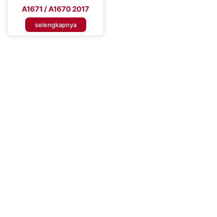
A1671 / A1670 2017
selengkapnya
Tingkatkan Efisiensi Perangkat
Seluler Anda
Tingkatkan Pengalaman Konektivitas Anda dengan Baterai
Handphone Premium – Percaya pada Solusi Daya yang Dapat
Diandalkan untuk Performa yang Tahan Lama dan Penggunaan
yang Tidak Terganggu, Memastikan Anda Tetap Terhubung
Kapan Saja, Di Mana Saja.
Hubungi Kami