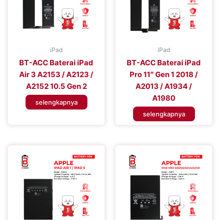
iPad
iPad
BT-ACC Baterai iPad
BT-ACC Baterai iPad
Air 3 A2153 / A2123 /
Pro 11″ Gen 1 2018 /
A2152 10.5 Gen 2
A2013 / A1934 /
A1980
selengkapnya
selengkapnya