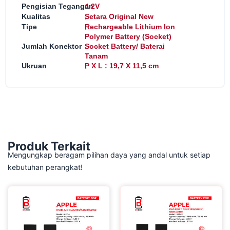
:
Pengisian Tegangan
4.2V
:
Kualitas
Setara Original New
:
Tipe
Rechargeable Lithium Ion
Polymer Battery (Socket)
:
Jumlah Konektor
Socket Battery/ Baterai
Tanam
:
Ukruan
P X L : 19,7 X 11,5 cm
Produk Terkait
Mengungkap beragam pilihan daya yang andal untuk setiap
kebutuhan perangkat!