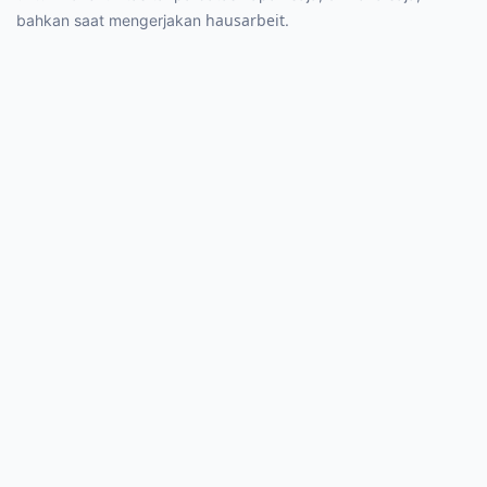
hausarbeit
bahkan saat mengerjakan
.
BT-ACC Baterai Infinix
BT-ACC Baterai Infinix
S5 / Smart 4 / 4C / X652
Hot 4 / Hot 4 Pro / X556
/ X653 / X653C/ BL-39LX
/ X557 / BL-39AX