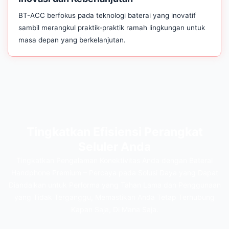
BT-ACC berfokus pada teknologi baterai yang inovatif
sambil merangkul praktik-praktik ramah lingkungan untuk
masa depan yang berkelanjutan.
Tingkatkan Efisiensi Perangkat
Seluler Anda
Tingkatkan Pengalaman Konektivitas Anda dengan Baterai
Handphone Premium – Percaya pada Solusi Daya yang Dapat
Diandalkan untuk Performa yang Tahan Lama dan Penggunaan
yang Tidak Terganggu, Memastikan Anda Tetap Terhubung
Kapan Saja, Di Mana Saja.