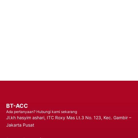
Tingkatkan Pengalaman Konektivitas Anda dengan Baterai
Handphone Premium – Percaya pada Solusi Daya yang Dapat
Diandalkan untuk Performa yang Tahan Lama dan Penggunaan
yang Tidak Terganggu, Memastikan Anda Tetap Terhubung
Kapan Saja, Di Mana Saja.
Hubungi Kami
BT-ACC
Ada pertanyaan? Hubungi kami sekarang
Jl.kh hasyim ashari, ITC Roxy Mas Lt.3 No. 123, Kec. Gambir –
Jakarta Pusat