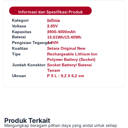
Informasi dan Spesifikasi Produk
:
Infinix
Kategori
:
Voltase
3.85V
:
Kapasitas
3900-4000mAh
Baterai
15.01Wh/15.40Wh
:
Pengisian Tegangan
4.4VH
:
Kualitas
Setara Original New
:
Tipe
Rechargeable Lithium Ion
Polymer Battery (Socket)
:
Jumlah Konektor
Socket Battery/ Baterai
Tanam
:
Ukruan
P X L : 9,2 X 6,2 cm
Produk Terkait
Mengungkap beragam pilihan daya yang andal untuk setiap