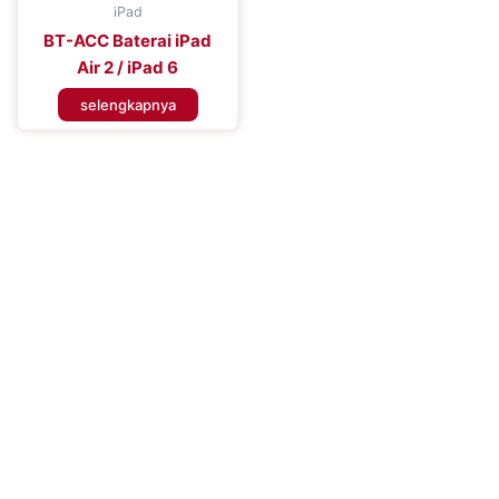
iPad
BT-ACC Baterai iPad
Air 2 / iPad 6
selengkapnya
Tingkatkan Efisiensi Perangkat
Seluler Anda
Tingkatkan Pengalaman Konektivitas Anda dengan Baterai
Handphone Premium – Percaya pada Solusi Daya yang Dapat
Diandalkan untuk Performa yang Tahan Lama dan Penggunaan
yang Tidak Terganggu, Memastikan Anda Tetap Terhubung
Kapan Saja, Di Mana Saja.