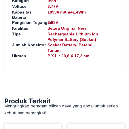
:
iPad
Kategori
:
Voltase
3.77V
:
Kapasitas
10994 mAh/41.4Whr
Baterai
:
Pengisian Tegangan
3.88V
:
Kualitas
Setara Original New
:
Tipe
Rechargeable Lithium Ion
Polymer Battery (Socket)
:
Jumlah Konektor
Socket Battery/ Baterai
Tanam
:
Ukruan
P X L : 20,8 X 17,2 cm
Produk Terkait
Mengungkap beragam pilihan daya yang andal untuk setiap
kebutuhan perangkat!