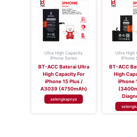
Ultra High Capacity
Ultra High
iPhone Series
iPhone 
BT-ACC Baterai Ultra
BT-ACC Bat
High Capacity For
High Capa
iPhone 15 Plus /
iPhone 
A3039 (4750mAh)
(3400m
Diagn
selengkapnya
selengk