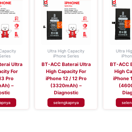
 Capacity
Ultra High Capacity
Ultra Hi
Series
iPhone Series
iPhon
erai Ultra
BT-ACC Baterai Ultra
BT-ACC Ba
city For
High Capacity For
High Ca
13 Pro
iPhone 12 / 12 Pro
iPhone 
Ah) –
(3320mAh) –
(460
ostic
Diagnostic
Diag
apnya
selengkapnya
sele