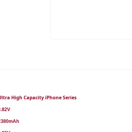
Ultra High Capacity iPhone Series
3.82V
2380mAh