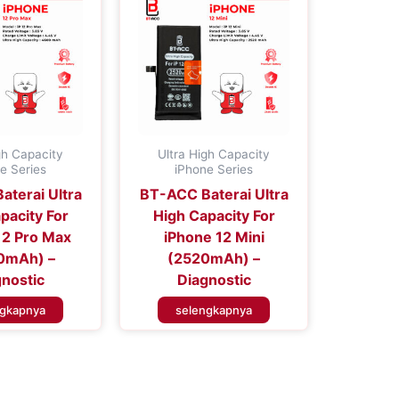
gh Capacity
Ultra High Capacity
e Series
iPhone Series
terai Ultra
BT-ACC Baterai Ultra
pacity For
High Capacity For
12 Pro Max
iPhone 12 Mini
0mAh) –
(2520mAh) –
nostic
Diagnostic
ngkapnya
selengkapnya