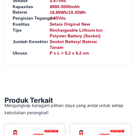
:
Voltase
3.87Vdc
:
Kapasitas
4880-5000mAh
Baterai
18.88Wh/19.35Wh
:
Pengisian Tegangan
4.45Vdc
:
Kualitas
Setara Original New
:
Tipe
Rechargeable Lithium Ion
Polymer Battery (Socket)
:
Jumlah Konektor
Socket Battery/ Baterai
Tanam
:
Ukruan
P x L = 9,2 x 6,2 cm
Produk Terkait
Mengungkap beragam pilihan daya yang andal untuk setiap
kebutuhan perangkat!