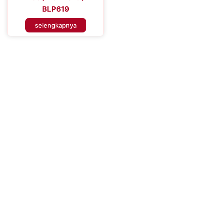
BLP619
selengkapnya
Tingkatkan Efisiensi Perangkat
Seluler Anda
Tingkatkan Pengalaman Konektivitas Anda dengan Baterai
Handphone Premium – Percaya pada Solusi Daya yang Dapat
Diandalkan untuk Performa yang Tahan Lama dan Penggunaan
yang Tidak Terganggu, Memastikan Anda Tetap Terhubung
Kapan Saja, Di Mana Saja.
Hubungi Kami