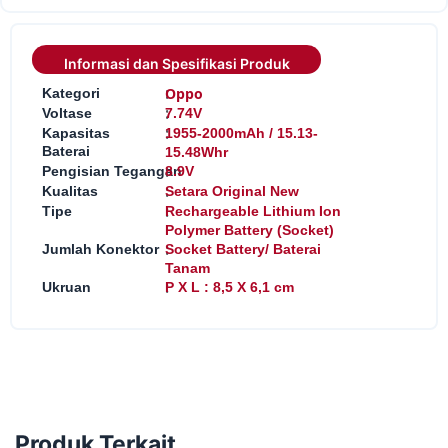
Informasi dan Spesifikasi Produk
:
Oppo
Kategori
:
Voltase
7.74V
:
Kapasitas
1955-2000mAh / 15.13-
Baterai
15.48Whr
:
Pengisian Tegangan
8.9V
:
Kualitas
Setara Original New
:
Tipe
Rechargeable Lithium Ion
Polymer Battery (Socket)
:
Jumlah Konektor
Socket Battery/ Baterai
Tanam
:
Ukruan
P X L : 8,5 X 6,1 cm
Produk Terkait