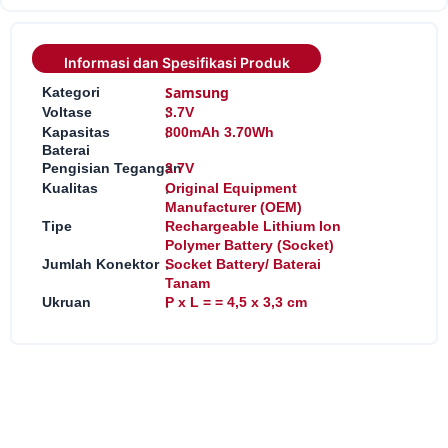
Informasi dan Spesifikasi Produk
:
Samsung
Kategori
:
Voltase
3.7V
:
Kapasitas
800mAh 3.70Wh
Baterai
:
Pengisian Tegangan
3.7V
:
Kualitas
Original Equipment
Manufacturer (OEM)
:
Tipe
Rechargeable Lithium Ion
Polymer Battery (Socket)
:
Jumlah Konektor
Socket Battery/ Baterai
Tanam
:
Ukruan
P x L = = 4,5 x 3,3 cm