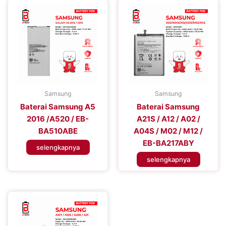
Samsung
Samsung
Baterai Samsung A5
Baterai Samsung
2016 /A520 / EB-
A21S / A12 / A02 /
BA510ABE
A04S / M02 / M12 /
EB-BA217ABY
selengkapnya
selengkapnya