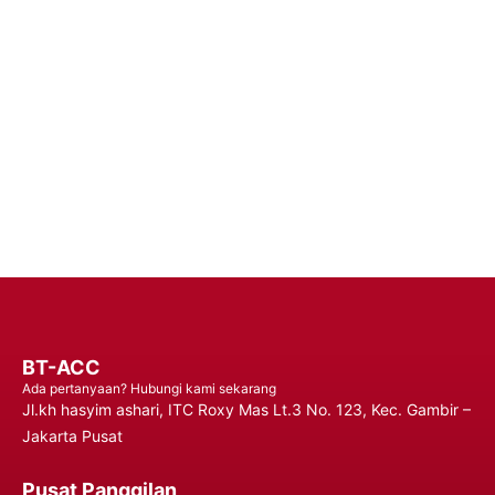
Handphone Premium – Percaya pada Solusi Daya yang Dapat
Diandalkan untuk Performa yang Tahan Lama dan Penggunaan
yang Tidak Terganggu, Memastikan Anda Tetap Terhubung
Kapan Saja, Di Mana Saja.
Hubungi Kami
BT-ACC
Ada pertanyaan? Hubungi kami sekarang
Jl.kh hasyim ashari, ITC Roxy Mas Lt.3 No. 123, Kec. Gambir –
Jakarta Pusat
Pusat Panggilan