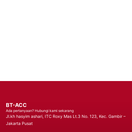
Tingkatkan Pengalaman Konektivitas Anda dengan Baterai
Handphone Premium – Percaya pada Solusi Daya yang Dapat
Diandalkan untuk Performa yang Tahan Lama dan Penggunaan
yang Tidak Terganggu, Memastikan Anda Tetap Terhubung
Kapan Saja, Di Mana Saja.
Hubungi Kami
BT-ACC
Ada pertanyaan? Hubungi kami sekarang
Jl.kh hasyim ashari, ITC Roxy Mas Lt.3 No. 123, Kec. Gambir –
Jakarta Pusat