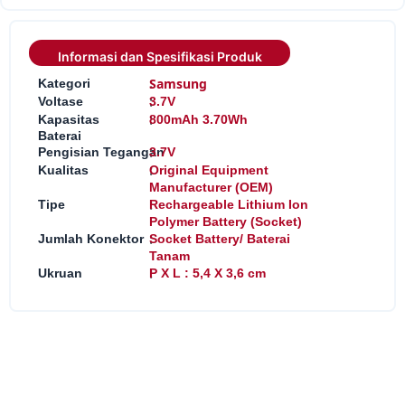
Informasi dan Spesifikasi Produk
:
Samsung
Kategori
:
Voltase
3.7V
:
Kapasitas
800mAh 3.70Wh
Baterai
:
Pengisian Tegangan
3.7V
:
Kualitas
Original Equipment
Manufacturer (OEM)
:
Tipe
Rechargeable Lithium Ion
Polymer Battery (Socket)
:
Jumlah Konektor
Socket Battery/ Baterai
Tanam
:
Ukruan
P X L : 5,4 X 3,6 cm