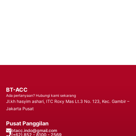
Diandalkan untuk Performa yang Tahan Lama dan Penggunaan
yang Tidak Terganggu, Memastikan Anda Tetap Terhubung
Kapan Saja, Di Mana Saja.
Hubungi Kami
BT-ACC
Ada pertanyaan? Hubungi kami sekarang
Jl.kh hasyim ashari, ITC Roxy Mas Lt.3 No. 123, Kec. Gambir –
Jakarta Pusat
Pusat Panggilan
btacc.indo@gmail.com
(+62) 852 - 8100 - 2569