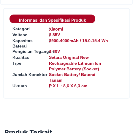
Informasi dan Spesifikasi Produk
:
Xiaomi
Kategori
:
Voltase
3.85V
:
Kapasitas
3900-4000mAh / 15.0-15.4 Wh
Baterai
:
Pengisian Tegangan
4.40V
:
Kualitas
Setara Original New
:
Tipe
Rechargeable Lithium Ion
Polymer Battery (Socket)
:
Jumlah Konektor
Socket Battery/ Baterai
Tanam
:
Ukruan
P X L : 8,6 X 6,3 cm
Produk Terkait