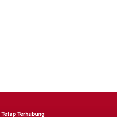
er Anda
Daya yang Dapat Diandalkan untuk Performa
ung Kapan Saja, Di Mana Saja.
Tetap Terhubung