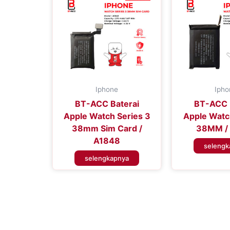
Iphone
Ipho
BT-ACC Baterai
BT-ACC 
Apple Watch Series 3
Apple Watc
38mm Sim Card /
38MM /
A1848
selengk
selengkapnya