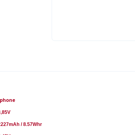
Iphone
3,85V
2227mAh / 8.57Whr