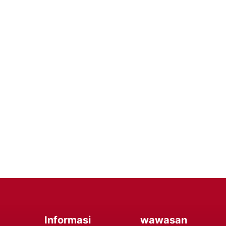
tkan Efisiensi Perangkat Selul
dengan Baterai Handphone Premium – Percaya pada Solusi 
an yang Tidak Terganggu, Memastikan Anda Tetap Terhub
Hubungi Kami
Informasi
wawasan