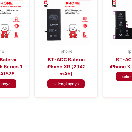
ne
Iphone
I
Baterai
BT-ACC Baterai
BT-ACC
h Series 1
iPhone XR (2942
iPhone X
 A1578
mAh)
sele
apnya
selengkapnya