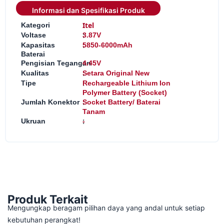
Informasi dan Spesifikasi Produk
:
Itel
Kategori
:
Voltase
3.87V
:
Kapasitas
5850-6000mAh
Baterai
:
Pengisian Tegangan
4.45V
:
Kualitas
Setara Original New
:
Tipe
Rechargeable Lithium Ion
Polymer Battery (Socket)
:
Jumlah Konektor
Socket Battery/ Baterai
Tanam
:
Ukruan
-
Produk Terkait
Mengungkap beragam pilihan daya yang andal untuk setiap
kebutuhan perangkat!