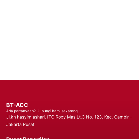
Handphone Premium – Percaya pada Solusi Daya yang Dapat
Diandalkan untuk Performa yang Tahan Lama dan Penggunaan
yang Tidak Terganggu, Memastikan Anda Tetap Terhubung
Kapan Saja, Di Mana Saja.
Hubungi Kami
BT-ACC
Ada pertanyaan? Hubungi kami sekarang
Jl.kh hasyim ashari, ITC Roxy Mas Lt.3 No. 123, Kec. Gambir –
Jakarta Pusat