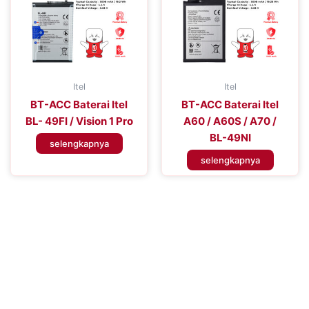
Itel
Itel
BT-ACC Baterai Itel
BT-ACC Baterai Itel
BL- 49FI / Vision 1 Pro
A60 / A60S / A70 /
BL-49NI
selengkapnya
selengkapnya
Tingkatkan Efisiensi Perangkat
Seluler Anda
Tingkatkan Pengalaman Konektivitas Anda dengan Baterai