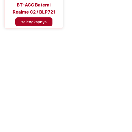
BT-ACC Baterai
Realme C2 / BLP721
selengkapnya
Tingkatkan Efisiensi Perangkat
Seluler Anda
Tingkatkan Pengalaman Konektivitas Anda dengan Baterai
Handphone Premium – Percaya pada Solusi Daya yang Dapat
Diandalkan untuk Performa yang Tahan Lama dan Penggunaan
yang Tidak Terganggu, Memastikan Anda Tetap Terhubung
Kapan Saja, Di Mana Saja.