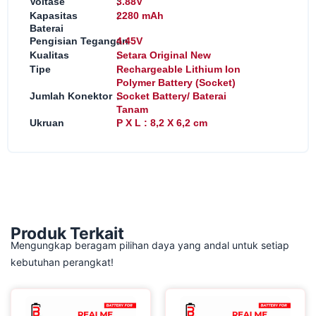
:
Voltase
3.88V
:
Kapasitas
2280 mAh
Baterai
:
Pengisian Tegangan
4.45V
:
Kualitas
Setara Original New
:
Tipe
Rechargeable Lithium Ion
Polymer Battery (Socket)
:
Jumlah Konektor
Socket Battery/ Baterai
Tanam
:
Ukruan
P X L : 8,2 X 6,2 cm
Produk Terkait
Mengungkap beragam pilihan daya yang andal untuk setiap
kebutuhan perangkat!