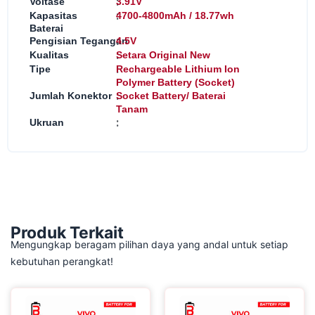
:
Voltase
3.91V
:
Kapasitas
4700-4800mAh / 18.77wh
Baterai
:
Pengisian Tegangan
4.5V
:
Kualitas
Setara Original New
:
Tipe
Rechargeable Lithium Ion
Polymer Battery (Socket)
:
Jumlah Konektor
Socket Battery/ Baterai
Tanam
:
Ukruan
Produk Terkait
Mengungkap beragam pilihan daya yang andal untuk setiap
kebutuhan perangkat!