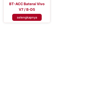
BT-ACC Baterai Vivo
V7 / B-D5
selengkapnya
Tingkatkan Efisiensi Perangkat
Seluler Anda
Tingkatkan Pengalaman Konektivitas Anda dengan Baterai
Handphone Premium – Percaya pada Solusi Daya yang Dapat
Diandalkan untuk Performa yang Tahan Lama dan Penggunaan
yang Tidak Terganggu, Memastikan Anda Tetap Terhubung
Kapan Saja, Di Mana Saja.