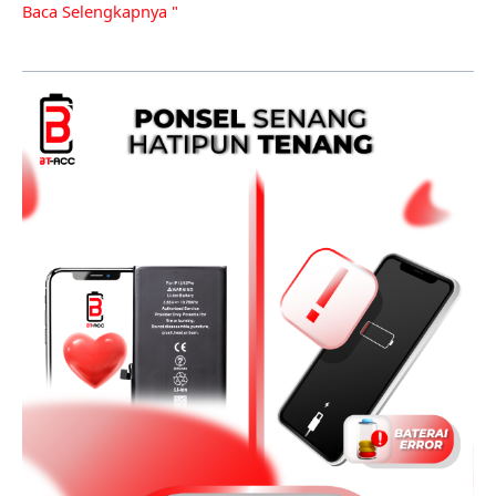
Baca Selengkapnya "
Baterai
Ponsel
Cepat
Habis?
Ini
Penyebab
dan
Cara
Mengatasinya