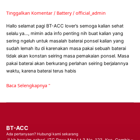
Tinggalkan Komentar
Battery
official_admin
/
/
Hallo selamat pagi BT-ACC lover’s semoga kalian sehat
selalu ya…, mimin ada info penting nih buat kalian yang
sering ngeluh untuk masalah baterai ponsel kalian yang
sudah lemah itu di karenakan masa pakai sebuah baterai
tidak akan konstan seiring masa pemakaian ponsel. Masa
pakai baterai akan berkurang perlahan seiring berjalannya
waktu, karena baterai terus habis
Baca Selengkapnya "
BT-ACC
Ada pertanyaan? Hubungi kami sekarang
Jl.kh hasyim ashari, ITC Roxy Mas Lt.3 No. 123, Kec. Gambir –