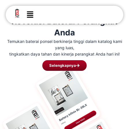
Lewati
ke
Menu
konten
Revolusi Baterai Perangkat
Anda
Temukan baterai ponsel berkinerja tinggi dalam katalog kami
yang luas,
tingkatkan daya tahan dan kinerja perangkat Anda hari ini!
Selengkapnya