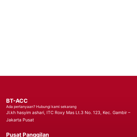
Handphone Premium – Percaya pada Solusi Daya yang Dapat
Diandalkan untuk Performa yang Tahan Lama dan Penggunaan
yang Tidak Terganggu, Memastikan Anda Tetap Terhubung
Kapan Saja, Di Mana Saja.
Hubungi Kami
BT-ACC
Ada pertanyaan? Hubungi kami sekarang
Jl.kh hasyim ashari, ITC Roxy Mas Lt.3 No. 123, Kec. Gambir –
Jakarta Pusat
Pusat Panggilan