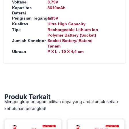
:
Voltase
3.79V
:
Kapasitas
3610mAh
Baterai
:
Pengisian Tegangan
4.35V
:
Kualitas
Ultra High Capacity
:
Tipe
Rechargeable Lithium Ion
Polymer Battery (Socket)
:
Jumlah Konektor
Socket Battery/ Baterai
Tanam
:
Ukruan
P X L : 10 X 4,4 cm
Produk Terkait
Mengungkap beragam pilihan daya yang andal untuk setiap
kebutuhan perangkat!