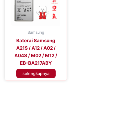
Samsung
Baterai Samsung
A21S / A12 / A02 /
A04S / M02 / M12 /
EB-BA217ABY
selengkapnya
Tingkatkan Efisiensi Perangkat
Seluler Anda
Tingkatkan Pengalaman Konektivitas Anda dengan Baterai