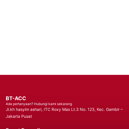
Handphone Premium – Percaya pada Solusi Daya yang Dapat
Diandalkan untuk Performa yang Tahan Lama dan Penggunaan
yang Tidak Terganggu, Memastikan Anda Tetap Terhubung
Kapan Saja, Di Mana Saja.
Hubungi Kami
BT-ACC
Ada pertanyaan? Hubungi kami sekarang
Jl.kh hasyim ashari, ITC Roxy Mas Lt.3 No. 123, Kec. Gambir –
Jakarta Pusat