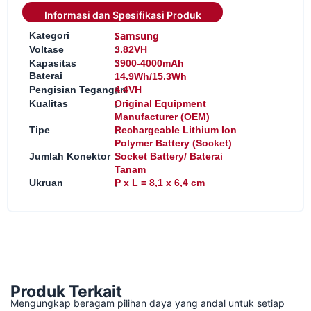
Informasi dan Spesifikasi Produk
:
Samsung
Kategori
:
Voltase
3.82VH
:
Kapasitas
3900-4000mAh
Baterai
14.9Wh/15.3Wh
:
Pengisian Tegangan
4.4VH
:
Kualitas
Original Equipment
Manufacturer (OEM)
:
Tipe
Rechargeable Lithium Ion
Polymer Battery (Socket)
:
Jumlah Konektor
Socket Battery/ Baterai
Tanam
:
Ukruan
P x L = 8,1 x 6,4 cm
Produk Terkait
Mengungkap beragam pilihan daya yang andal untuk setiap