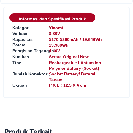
Informasi dan Spesifikasi Produk
:
Xiaomi
Kategori
:
Voltase
3.80V
:
Kapasitas
5170-5260mAh / 19.646Wh-
Baterai
19.988Wh
:
Pengisian Tegangan
4.40V
:
Kualitas
Setara Original New
:
Tipe
Rechargeable Lithium Ion
Polymer Battery (Socket)
:
Jumlah Konektor
Socket Battery/ Baterai
Tanam
:
Ukruan
P X L : 12,3 X 4 cm
Produk Terkait