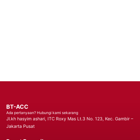
Handphone Premium – Percaya pada Solusi Daya yang Dapat
Diandalkan untuk Performa yang Tahan Lama dan Penggunaan
yang Tidak Terganggu, Memastikan Anda Tetap Terhubung
Kapan Saja, Di Mana Saja.
Hubungi Kami
BT-ACC
Ada pertanyaan? Hubungi kami sekarang
Jl.kh hasyim ashari, ITC Roxy Mas Lt.3 No. 123, Kec. Gambir –
Jakarta Pusat